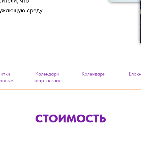
ители, что
ружающую среду.
зитки
Календари
Календари
Блок
ровые
квартальные
СТОИМОСТЬ