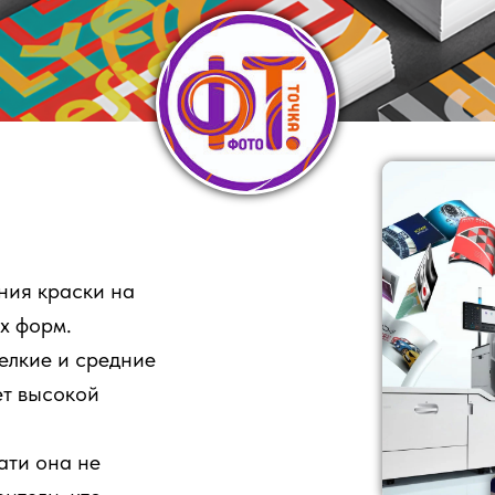
ния краски на
х форм.
мелкие и средние
ет высокой
ати она не